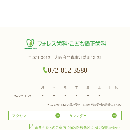
〒571-0012 大阪府門真市江端町13-23
072-812-3580
月
火
水
木
金
土
日・祝
9:00〜18:00
●
●
●
●
●
●
-
● … 9:00-18:00(最終受付17:30) 初診受付の最終は17:00
アクセス
カレンダー
患者さまへのご案内（保険医療機関における書面掲示）