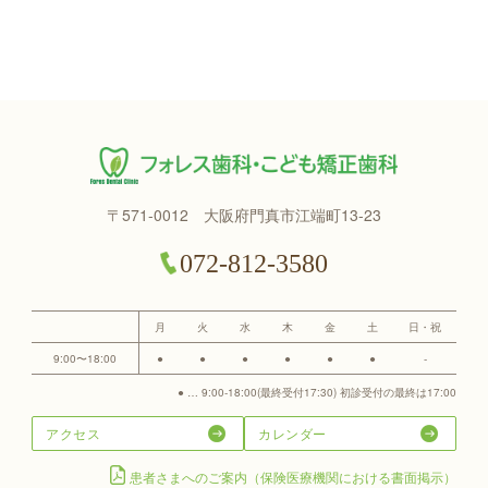
〒571-0012 大阪府門真市江端町13-23
072-812-3580
月
火
水
木
金
土
日・祝
9:00〜18:00
●
●
●
●
●
●
-
● … 9:00-18:00(最終受付17:30) 初診受付の最終は17:00
アクセス
カレンダー
患者さまへのご案内（保険医療機関における書面掲示）