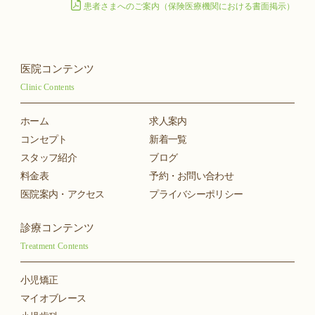
受けやすい体内埋め込み型医用電気機器をお使いの方には、
患者さまへのご案内（保険医療機関における書面掲示）
使用できません。
ダイアグノデントを用いた治療にともなう一般的なリスク・副
作用
医院コンテンツ
薬機法（医薬品医療機器等法）において承認された医療機器
Clinic Contents
であり、光学的性質を利用して、むし歯を検出する機器とな
ります。
ホーム
求人案内
この機器を使用して行なう治療は自費診療（保険適用外）と
なることがあります。その場合は、保険診療よりも高額にな
コンセプト
新着一覧
ります。
スタッフ紹介
ブログ
測定値は目安であり、むし歯の有無を正確に決定づける数値
料金表
予約・お問い合わせ
ではありません。治療方針を決定する場合、この数値が唯一
医院案内・アクセス
プライバシーポリシー
の根拠となるわけではないので、ほかの診断方法と併用する
ことがあります。
ペースメーカーや除細動器を使われている患者さまには適用
診療コンテンツ
できないことがあります。
Treatment Contents
位相差顕微鏡（ペリオスコープ）を用いた検査にともなう一般
小児矯正
的なリスク・副作用
マイオブレース
口腔内に存在する細菌を観察するための機器で、それらの活
動状態を調べることで、虫歯や歯周病へのおおよその罹患リ