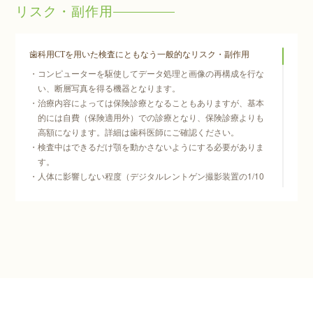
リスク・副作用
歯科用CTを用いた検査にともなう一般的なリスク・副作用
コンピューターを駆使してデータ処理と画像の再構成を行な
い、断層写真を得る機器となります。
治療内容によっては保険診療となることもありますが、基本
的には自費（保険適用外）での診療となり、保険診療よりも
高額になります。詳細は歯科医師にご確認ください。
検査中はできるだけ顎を動かさないようにする必要がありま
す。
人体に影響しない程度（デジタルレントゲン撮影装置の1/10
以下）の、ごくわずかな被ばくがあります。
ペースメーカーを使われている方、体内に取り外せない金属
類がある方、妊娠中または妊娠の可能性のある方は検査を受
けられないことがあります。
マイクロスコープの使用にともなう一般的なリスク・副作用
治療内容によっては保険診療となることもありますが、基本
的には自費（保険適用外）での診療となり、保険診療よりも
高額になります。詳細は歯科医師にご確認ください。