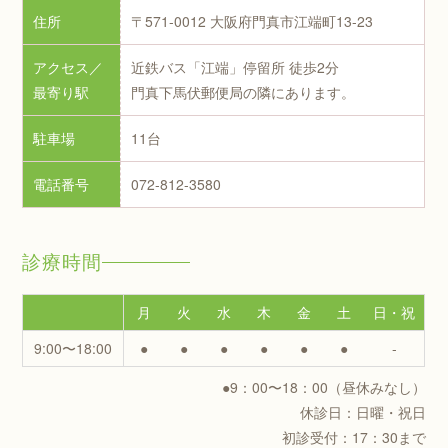
住所
〒571-0012 大阪府門真市江端町13-23
アクセス／
近鉄バス「江端」停留所 徒歩2分
最寄り駅
門真下馬伏郵便局の隣にあります。
駐車場
11台
電話番号
072-812-3580
診療時間
月
火
水
木
金
土
日・祝
9:00〜18:00
●
●
●
●
●
●
-
●9：00〜18：00（昼休みなし）
休診日：日曜・祝日
初診受付：17：30まで