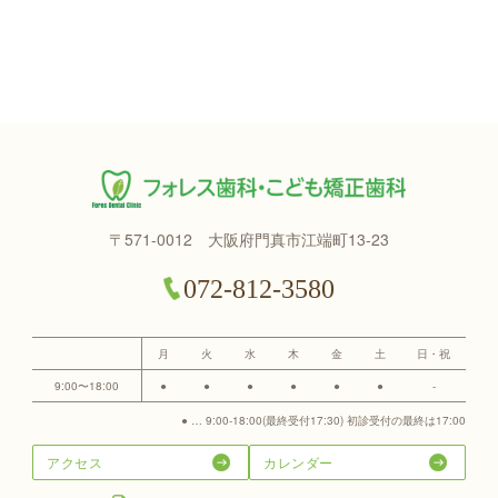
精密な治療を行なうための歯科用顕微鏡であり、焦点の合う
範囲が狭いため、立体的な観察機器としては必ずしも適しま
せん。治療内容によっては使用しない場合があります。
Er:YAG（エルビウムヤグ）レーザーを用いた治療にともなう一
般的なリスク・副作用
虫歯の除去、歯周組織の切開・蒸散、口内炎の凝固層形成、
色素沈着の除去などに使用する機器となります。
治療内容によっては保険診療となることもありますが、基本
的には自費（保険適用外）での診療となり、保険診療よりも
〒571-0012 大阪府門真市江端町13-23
高額になります。詳細は歯科医師にご確認ください。
虫歯治療で患部を削る場合は、その進行が初期の場合に限ら
072-812-3580
れ、進行したむし歯には切削器具などを併用することになり
ます。
虫歯治療で患部を削る場合は、切削器具ほど精密に削れない
月
火
水
木
金
土
日・祝
ことがあります。
このレーザー治療機を使ったことにより、虫歯や歯周病など
9:00〜18:00
●
●
●
●
●
●
-
の病気が再発しないというわけではありません。一般的な歯
● … 9:00-18:00(最終受付17:30) 初診受付の最終は17:00
科治療を受けられたあと同様に、適切なケアや生活習慣を行
なっていないと、病気が再発することがあります。
アクセス
カレンダー
ペースメーカー、埋め込み型除細動器など電磁障害の影響を