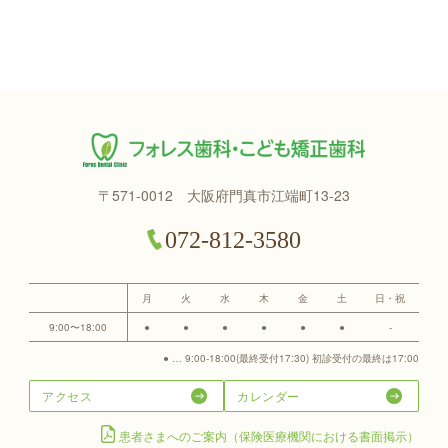
〒571-0012 大阪府門真市江端町13-23
072-812-3580
月
火
水
木
金
土
日・祝
9:00〜18:00
●
●
●
●
●
●
-
● … 9:00-18:00(最終受付17:30) 初診受付の最終は17:00
アクセス
カレンダー
患者さまへのご案内（保険医療機関における書面掲示）